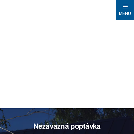
MENU
Domů
Chytrá domácnost
Chytrá
domácnost
Nezávazná poptávka