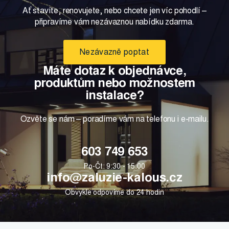
Ať stavíte, renovujete, nebo chcete jen víc pohodlí –
připravíme vám nezávaznou nabídku zdarma.
Nezávazně poptat
Máte dotaz k objednávce,
produktům nebo možnostem
instalace?
Ozvěte se nám – poradíme vám na telefonu i e-mailu.
603 749 653
Po-Čt: 9:30 - 15:00
info@zaluzie-kalous.cz
Obvykle odpovíme do 24 hodin